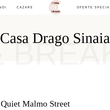
NOI
CAZARE
OFERTE SPECIA
CAZARE CASADRAGO
SINAIA, PRAHOVA
CAZARE CASADRAGO
SINAIA, PRAHOVA
Casa Drago Sinaia
& BREA
a Quiet Malmo Street