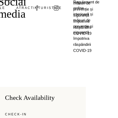
Social
Regulament de
măsuri de
ordine
LE
ATRACTII TURISTICE
prevenție și
media
interioară și
siguranță
măsuri de
împotriva
prevenție și
răspândirii
siguranță
COVID-19
împotriva
răspândirii
COVID-19
Check Availability
CHECK-IN