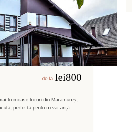
lei800
de la
e mai frumoase locuri din Maramureș,
plăcută, perfectă pentru o vacanță