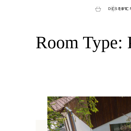
DESPRE 
19
°
C
Room Type: 